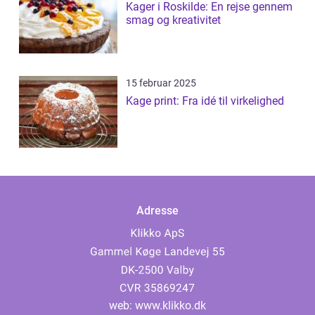
Kager i Roskilde: En rejse gennem
smag og kreativitet
15 februar 2025
Kage print: Fra idé til virkelighed
Adresse
web:
www.klikko.dk