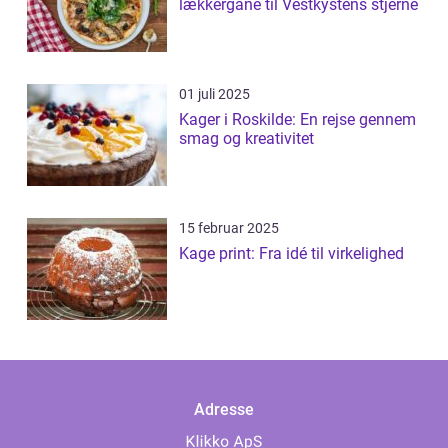
lækkergane til Vestkystens stjerne
01 juli 2025
Kager i Roskilde: En rejse gennem
smag og kreativitet
15 februar 2025
Kage print: Fra idé til virkelighed
Adresse