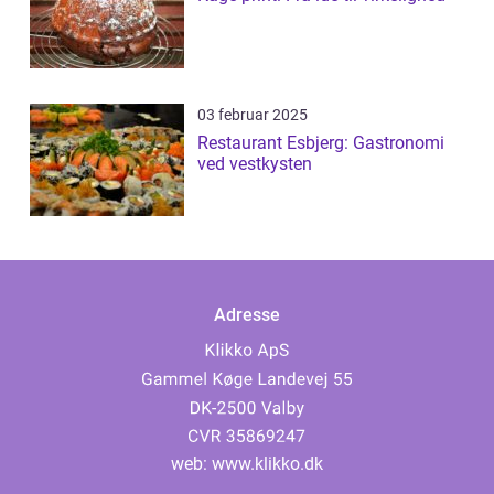
03 februar 2025
Restaurant Esbjerg: Gastronomi
ved vestkysten
Adresse
web:
www.klikko.dk