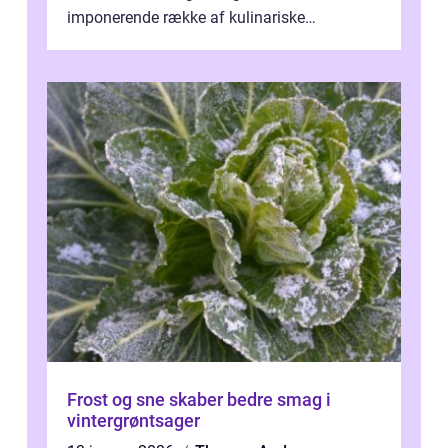
imponerende række af kulinariske
oplevelser, er byen hjemsted ...
Frost og sne skaber bedre smag i
vintergrøntsager