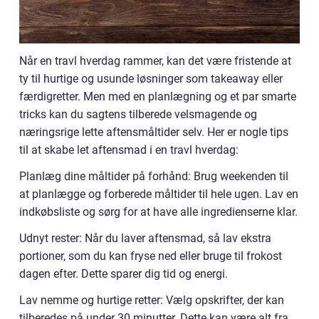
Når en travl hverdag rammer, kan det være fristende at
ty til hurtige og usunde løsninger som takeaway eller
færdigretter. Men med en planlægning og et par smarte
tricks kan du sagtens tilberede velsmagende og
næringsrige lette aftensmåltider selv. Her er nogle tips
til at skabe let aftensmad i en travl hverdag:
Planlæg dine måltider på forhånd: Brug weekenden til
at planlægge og forberede måltider til hele ugen. Lav en
indkøbsliste og sørg for at have alle ingredienserne klar.
Udnyt rester: Når du laver aftensmad, så lav ekstra
portioner, som du kan fryse ned eller bruge til frokost
dagen efter. Dette sparer dig tid og energi.
Lav nemme og hurtige retter: Vælg opskrifter, der kan
tilberedes på under 30 minutter. Dette kan være alt fra