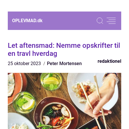
OPLEVMAD.
dk
Let aftensmad: Nemme opskrifter til
en travl hverdag
redaktionel
25 oktober 2023
Peter Mortensen