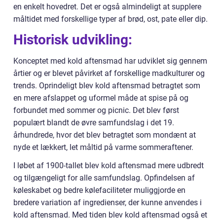
en enkelt hovedret. Det er også almindeligt at supplere
måltidet med forskellige typer af brød, ost, pate eller dip.
Historisk udvikling:
Konceptet med kold aftensmad har udviklet sig gennem
årtier og er blevet påvirket af forskellige madkulturer og
trends. Oprindeligt blev kold aftensmad betragtet som
en mere afslappet og uformel måde at spise på og
forbundet med sommer og picnic. Det blev først
populært blandt de øvre samfundslag i det 19.
århundrede, hvor det blev betragtet som mondænt at
nyde et lækkert, let måltid på varme sommeraftener.
I løbet af 1900-tallet blev kold aftensmad mere udbredt
og tilgængeligt for alle samfundslag. Opfindelsen af
køleskabet og bedre kølefaciliteter muliggjorde en
bredere variation af ingredienser, der kunne anvendes i
kold aftensmad. Med tiden blev kold aftensmad også et