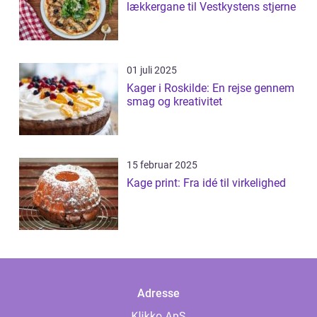
lækkergane til Vestkystens stjerne
01 juli 2025
Kager i Roskilde: En rejse gennem
smag og kreativitet
15 februar 2025
Kage print: Fra idé til virkelighed
Adresse