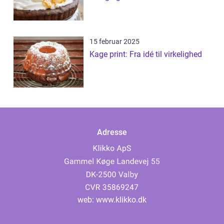
15 februar 2025
Kage print: Fra idé til virkelighed
Adresse
web:
www.klikko.dk