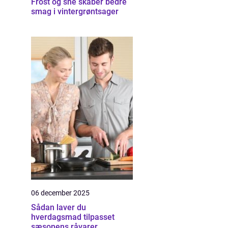
Frost og sne skaber bedre
smag i vintergrøntsager
06 december 2025
Sådan laver du
hverdagsmad tilpasset
sæsonens råvarer