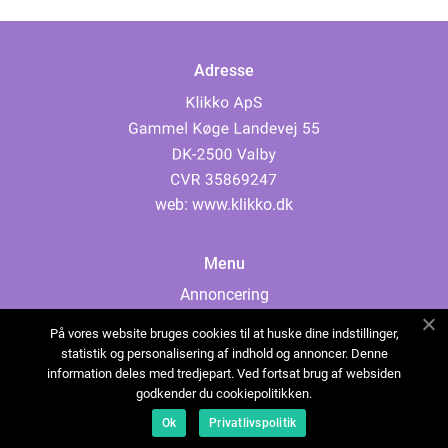
Adresse
web:
www.klikko.dk
Menu
Annoncering
Om os
På vores website bruges cookies til at huske dine indstillinger,
Cookies
statistik og personalisering af indhold og annoncer. Denne
information deles med tredjepart. Ved fortsat brug af websiden
Kontakt os
godkender du cookiepolitikken.
Sitemap
Ok
Privatlivspolitik