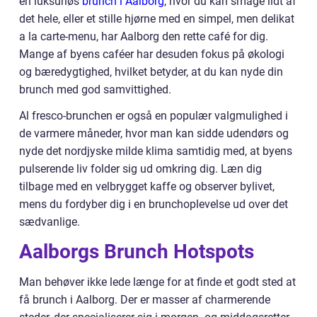
en luksuriøs
brunch i Aalborg
, hvor du kan smage lidt af
det hele, eller et stille hjørne med en simpel, men delikat
a la carte-menu, har Aalborg den rette café for dig.
Mange af byens caféer har desuden fokus på økologi
og bæredygtighed, hvilket betyder, at du kan nyde din
brunch med god samvittighed.
Al fresco-brunchen er også en populær valgmulighed i
de varmere måneder, hvor man kan sidde udendørs og
nyde det nordjyske milde klima samtidig med, at byens
pulserende liv folder sig ud omkring dig. Læn dig
tilbage med en velbrygget kaffe og observer bylivet,
mens du fordyber dig i en brunchoplevelse ud over det
sædvanlige.
Aalborgs Brunch Hotspots
Man behøver ikke lede længe for at finde et godt sted at
få brunch i Aalborg. Der er masser af charmerende