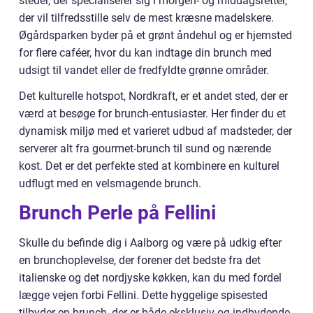
steder, der specialiserer sig i morgen- og middagsretter,
der vil tilfredsstille selv de mest kræsne madelskere.
Øgårdsparken byder på et grønt åndehul og er hjemsted
for flere caféer, hvor du kan indtage din brunch med
udsigt til vandet eller de fredfyldte grønne områder.
Det kulturelle hotspot, Nordkraft, er et andet sted, der er
værd at besøge for brunch-entusiaster. Her finder du et
dynamisk miljø med et varieret udbud af madsteder, der
serverer alt fra gourmet-brunch til sund og nærende
kost. Det er det perfekte sted at kombinere en kulturel
udflugt med en velsmagende brunch.
Brunch Perle på Fellini
Skulle du befinde dig i Aalborg og være på udkig efter
en brunchoplevelse, der forener det bedste fra det
italienske og det nordjyske køkken, kan du med fordel
lægge vejen forbi Fellini. Dette hyggelige spisested
tilbyder en brunch, der er både eksklusiv og indbydende,