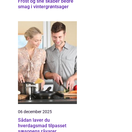
Frost og sne skaber bedre
smag i vintergrøntsager
06 december 2025
Sådan laver du
hverdagsmad tilpasset
sæsonens råvarer