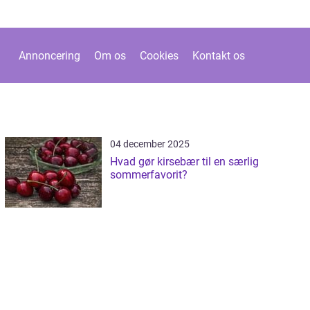
Annoncering
Om os
Cookies
Kontakt os
04 december 2025
Hvad gør kirsebær til en særlig
sommerfavorit?